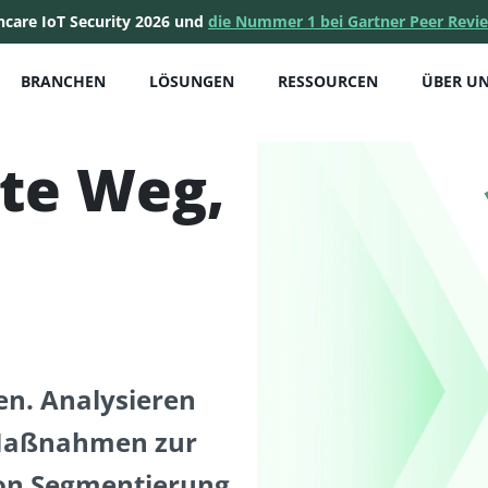
hcare IoT Security 2026 und
die Nummer 1 bei Gartner Peer Revi
BRANCHEN
LÖSUNGEN
RESSOURCEN
ÜBER U
ste Weg,
en. Analysieren
e Maßnahmen zur
von Segmentierung