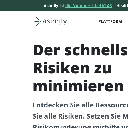
Asimily ist
die Nummer 1 bei KLAS
– Healt
PLATTFORM
Asimily-Startseite
Der schnell
Risiken zu
minimieren
Entdecken Sie alle Ressourc
Sie alle Risiken. Setzen Si
Risikominderung mithilfe 