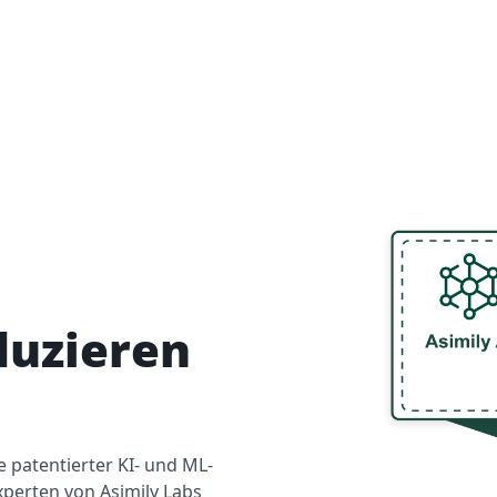
duzieren
e patentierter KI- und ML-
perten von Asimily Labs