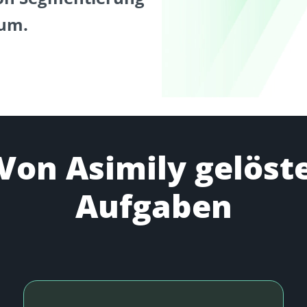
 um.
Von Asimily gelöst
Aufgaben