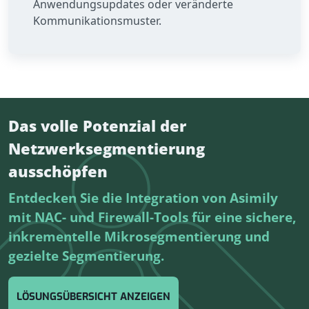
Anwendungsupdates oder veränderte
Kommunikationsmuster.
Das volle Potenzial der
Netzwerksegmentierung
ausschöpfen
Entdecken Sie die Integration von Asimily
mit NAC- und Firewall-Tools für eine sichere,
inkrementelle Mikrosegmentierung und
gezielte Segmentierung.
LÖSUNGSÜBERSICHT ANZEIGEN