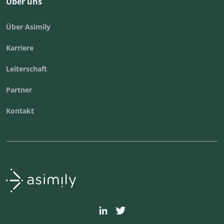
Über uns
Über Asimily
Karriere
Leiterschaft
Partner
Kontakt
Asimily-Startseite
asimily
asimilysecurity